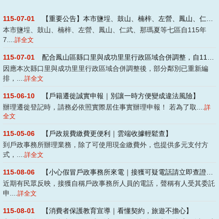
115-07-01
【重要公告】本市鹽埕、鼓山、楠梓、左營、鳳山、仁武、那瑪夏等七區自115年7月1....
本市鹽埕、鼓山、楠梓、左營、鳳山、仁武、那瑪夏等七區自115年
7....
詳全文
115-07-01
配合鳳山區縣口里與成功里里行政區域合併調整，自115年7月1日起生效實施
因應本次縣口里與成功里里行政區域合併調整後，部分鄰別已重新編
排，....
詳全文
115-06-10
【戶籍遷徙誠實申報｜別讓一時方便變成違法風險】
辦理遷徙登記時，請務必依照實際居住事實辦理申報！ 若為了取....
詳
全文
115-05-06
【戶政規費繳費更便利｜雲端收據輕鬆查】
到戶政事務所辦理業務，除了可使用現金繳費外，也提供多元支付方
式，....
詳全文
115-08-06
【小心假冒戶政事務所來電｜接獲可疑電話請立即查證！】
近期有民眾反映，接獲自稱戶政事務所人員的電話，聲稱有人受其委託
申....
詳全文
115-08-01
【消費者保護教育宣導｜看懂契約，旅遊不擔心】