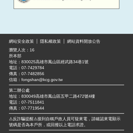
目
前
:::
切
網站安全政策
隱私權政策
網站資料開放公告
換
瀏覽人次：
16
至:
內
所本部
政
地址：830025高雄市鳳山區經武路34巷1號
部
電話：07-7429784
移
傳真：07-7482856
民
信箱：fongshan@kcg.gov.tw
署
全
第二辦公處
球
地址：830049高雄市鳳山區五甲二路472號4樓
資
電話：07-7511841
訊
傳真：07-7719544
網
⚠️反詐騙提醒⚠️接到自稱戶政人員可疑來電，請確認來電顯示
號碼是否為本戶所，或回撥以上電話求證。