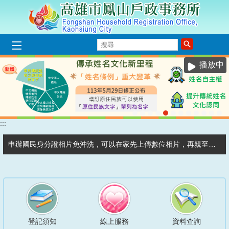
跳到主要內容區塊
搜
尋
播放中
:::
目
前
顯
申辦國民身分證相片免沖洗，可以在家先上傳數位相片，再親至戶政事務所申辦。
示
圖
國籍歸化測試隨到隨辦，歡迎新住民朋友報名參加。
片:
原
歡迎踴躍使用【數位新時代最佳選擇~線上申辦戶籍登記 】
住
民
補領國民身分證由本人帶戶口名簿或身分證明正本、2年內彩色相片1張，至任一戶政事務所辦理。
姓
名
登記須知
線上服務
資料查詢