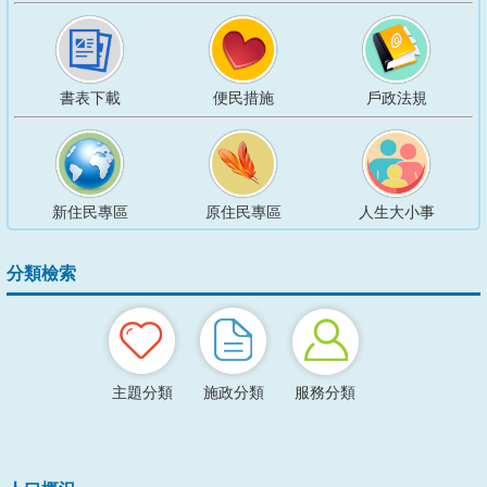
可
單
列
原
住
書表下載
便民措施
戶政法規
民
族
文
字
傳
承
新住民專區
原住民專區
人生大小事
姓
名
文
分類檢索
化
新
里
程
主題分類
施政分類
服務分類