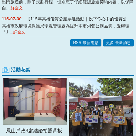
出門旅遊前，除了規劃行程，也別忘了仔細確認旅遊契約內容，以保障
自....
詳全文
115-07-30
【115年高雄優質公廁票選活動｜投下你心中的優質公廁!】
高雄市政府環境保護局環境管理處為提升本市列管公廁品質，爰辦理
「1....
詳全文
RSS 最新消息
更多 最新消息
活動花絮
鳳山戶政3處結婚拍照背板