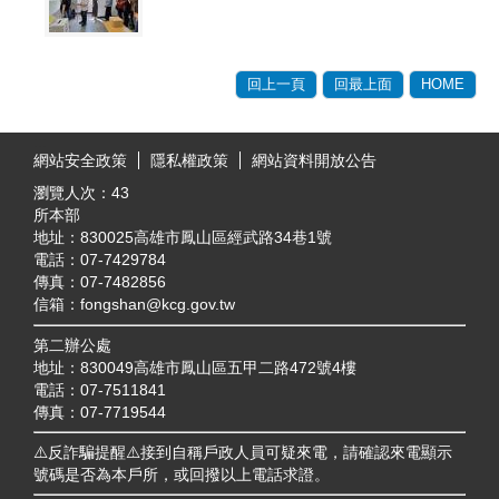
回上一頁
回最上面
HOME
:::
網站安全政策
隱私權政策
網站資料開放公告
瀏覽人次：
43
所本部
地址：830025高雄市鳳山區經武路34巷1號
電話：07-7429784
傳真：07-7482856
信箱：fongshan@kcg.gov.tw
第二辦公處
地址：830049高雄市鳳山區五甲二路472號4樓
電話：07-7511841
傳真：07-7719544
⚠️反詐騙提醒⚠️接到自稱戶政人員可疑來電，請確認來電顯示
號碼是否為本戶所，或回撥以上電話求證。