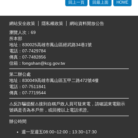
回上一頁
回最上面
HOME
:::
網站安全政策
隱私權政策
網站資料開放公告
瀏覽人次：
69
所本部
地址：830025高雄市鳳山區經武路34巷1號
電話：07-7429784
傳真：07-7482856
信箱：fongshan@kcg.gov.tw
第二辦公處
地址：830049高雄市鳳山區五甲二路472號4樓
電話：07-7511841
傳真：07-7719544
⚠️反詐騙提醒⚠️接到自稱戶政人員可疑來電，請確認來電顯示
號碼是否為本戶所，或回撥以上電話求證。
辦公時間
週一至週五08:00~12:00；13:30~17:30