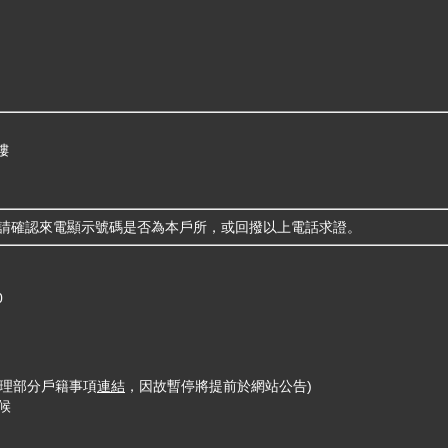
樓
，請確認來電顯示號碼是否為本戶所，或回撥以上電話求證。
0
僅受理部分戶籍事項
連結
，因故暫停將提前於網站公告)
候