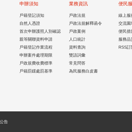
申辦須知
業務資訊
便民
戶籍登記須知
戶政法規
線上服
自然人憑證
戶政法規解釋函令
交流園
首次申辦護照人別確認
戶政案例
便民措
親等關聯資料申請
人口統計
服務品
戶籍登記作業流程
資料查詢
RSS訂
申辦案件處理期限
雙語詞彙
戶政規費收費標準
常見問答
戶籍罰鍰處罰基準
為民服務白皮書
公告