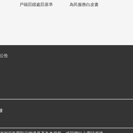
戶籍罰鍰處罰基準
為民服務白皮書
公告
樓