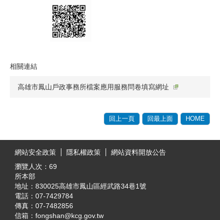
相關連結
高雄市鳳山戶政事務所檔案應用服務問卷填寫網址
回上一頁
回最上面
HOME
:::
網站安全政策
隱私權政策
網站資料開放公告
瀏覽人次：
69
所本部
地址：830025高雄市鳳山區經武路34巷1號
電話：07-7429784
傳真：07-7482856
信箱：fongshan@kcg.gov.tw