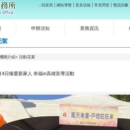
回首頁
網站導覽
意見信箱
常見問答
雙語詞彙
:::
紹
申辦須知
業務資訊
花絮
機關介紹
活動花絮
1月4日臻愛新家人 幸福in高雄宣導活動