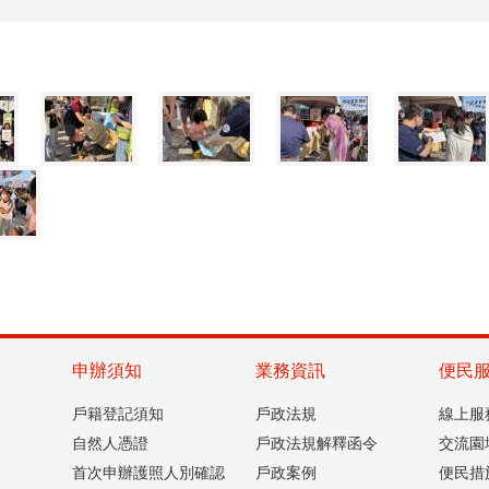
申辦須知
業務資訊
便民
戶籍登記須知
戶政法規
線上服
自然人憑證
戶政法規解釋函令
交流園
首次申辦護照人別確認
戶政案例
便民措