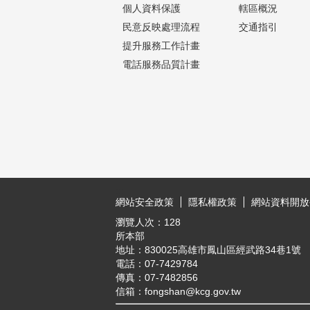
個人資料保護
轄區概況
民意反映處理流程
交通指引
提升服務工作計畫
電話服務品質計畫
:::
網站安全政策
隱私權政策
網站資料開放
瀏覽人次：
128
所本部
地址：830025高雄市鳳山區經武路34巷1號
電話：07-7429784
傳真：07-7482856
信箱：fongshan@kcg.gov.tw