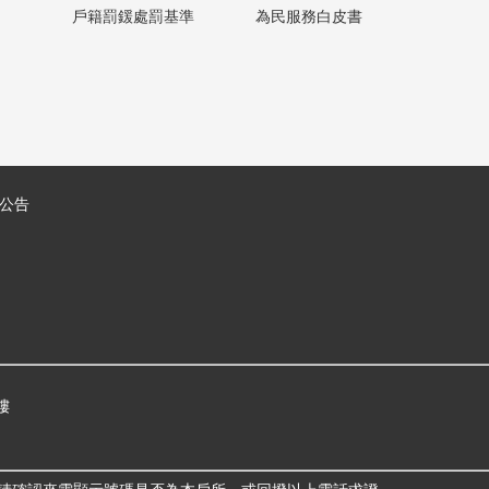
戶籍罰鍰處罰基準
為民服務白皮書
公告
樓