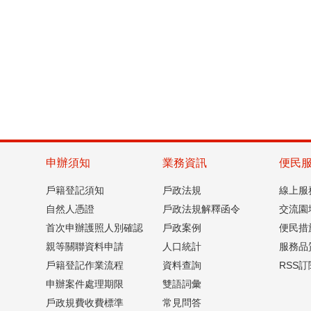
申辦須知
業務資訊
便民
戶籍登記須知
戶政法規
線上服
自然人憑證
戶政法規解釋函令
交流園
首次申辦護照人別確認
戶政案例
便民措
親等關聯資料申請
人口統計
服務品
戶籍登記作業流程
資料查詢
RSS訂
申辦案件處理期限
雙語詞彙
戶政規費收費標準
常見問答