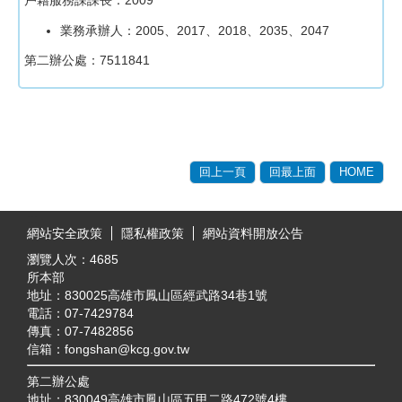
戶籍服務課課長：2009
業務承辦人：2005、2017、2018、2035、2047
第二辦公處：7511841
回上一頁
回最上面
HOME
:::
網站安全政策
隱私權政策
網站資料開放公告
瀏覽人次：
4685
所本部
地址：830025高雄市鳳山區經武路34巷1號
電話：07-7429784
傳真：07-7482856
信箱：fongshan@kcg.gov.tw
第二辦公處
地址：830049高雄市鳳山區五甲二路472號4樓