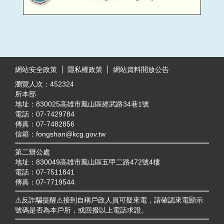
目
前
:::
切
網站安全政策
隱私權政策
網站資料開放公告
換
瀏覽人次：
452324
至:
內
所本部
政
地址：830025高雄市鳳山區經武路34巷1號
部
電話：07-7429784
移
傳真：07-7482856
民
信箱：fongshan@kcg.gov.tw
署
全
第二辦公處
球
地址：830049高雄市鳳山區五甲二路472號4樓
資
電話：07-7511841
訊
傳真：07-7719544
網
⚠️反詐騙提醒⚠️接到自稱戶政人員可疑來電，請確認來電顯示
號碼是否為本戶所，或回撥以上電話求證。