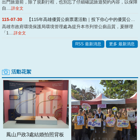
出門旅遊前，除了規劃行程，也別忘了仔細確認旅遊契約內容，以保障
自....
詳全文
115-07-30
【115年高雄優質公廁票選活動｜投下你心中的優質公廁!】
高雄市政府環境保護局環境管理處為提升本市列管公廁品質，爰辦理
「1....
詳全文
RSS 最新消息
更多 最新消息
活動花絮
鳳山戶政3處結婚拍照背板