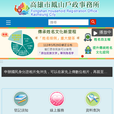
跳到主要內容區塊
搜
尋
播放中
:::
目
前
顯
申辦國民身分證相片免沖洗，可以在家先上傳數位相片，再親至戶政事務所申辦。
示
圖
國籍歸化測試隨到隨辦，歡迎新住民朋友報名參加。
片:
原
歡迎踴躍使用【數位新時代最佳選擇~線上申辦戶籍登記 】
住
民
補領國民身分證由本人帶戶口名簿或身分證明正本、2年內彩色相片1張，至任一戶政事務所辦理。
姓
名
登記須知
線上服務
資料查詢