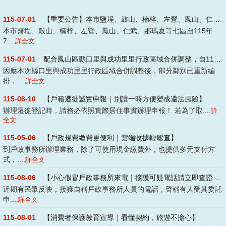
115-07-01
【重要公告】本市鹽埕、鼓山、楠梓、左營、鳳山、仁武、那瑪夏等七區自115年7月1....
本市鹽埕、鼓山、楠梓、左營、鳳山、仁武、那瑪夏等七區自115年
7....
詳全文
115-07-01
配合鳳山區縣口里與成功里里行政區域合併調整，自115年7月1日起生效實施
因應本次縣口里與成功里里行政區域合併調整後，部分鄰別已重新編
排，....
詳全文
115-06-10
【戶籍遷徙誠實申報｜別讓一時方便變成違法風險】
辦理遷徙登記時，請務必依照實際居住事實辦理申報！ 若為了取....
詳
全文
115-05-06
【戶政規費繳費更便利｜雲端收據輕鬆查】
到戶政事務所辦理業務，除了可使用現金繳費外，也提供多元支付方
式，....
詳全文
115-08-06
【小心假冒戶政事務所來電｜接獲可疑電話請立即查證！】
近期有民眾反映，接獲自稱戶政事務所人員的電話，聲稱有人受其委託
申....
詳全文
115-08-01
【消費者保護教育宣導｜看懂契約，旅遊不擔心】