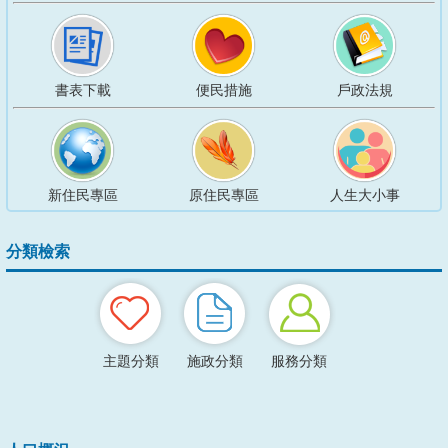
可
單
列
原
住
書表下載
便民措施
戶政法規
民
族
文
字
傳
承
新住民專區
原住民專區
人生大小事
姓
名
文
分類檢索
化
新
里
程
主題分類
施政分類
服務分類